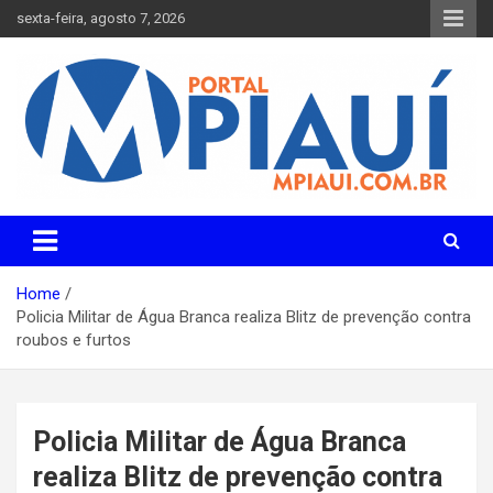
Skip
sexta-feira, agosto 7, 2026
to
content
Notícias do Piauí – Teresina – Água Branca e todo Médio
Portal MPiauí
Parnaíba
Home
Policia Militar de Água Branca realiza Blitz de prevenção contra
roubos e furtos
Policia Militar de Água Branca
realiza Blitz de prevenção contra