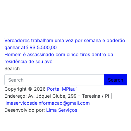
Navegação
Vereadores trabalham uma vez por semana e poderão
ganhar até R$ 5.500,00
de
Homem é assassinado com cinco tiros dentro da
Post
residência de seu avô
Search
Search
Copyright © 2026
Portal MPiauí
|
Endereço:
Av. Jóquei Clube, 299 – Teresina / PI
|
limaservicosdeinformacao@gmail.com
Desenvolvido por:
Lima Serviços