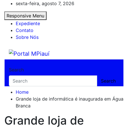
Skip
sexta-feira, agosto 7, 2026
to
Responsive Menu
content
Expediente
Contato
Sobre Nós
Portal MPiauí
Notícias do Piauí – Teresina – Água Branca
Search
Search
Home
Grande loja de informática é inaugurada em Água
Branca
Grande loja de