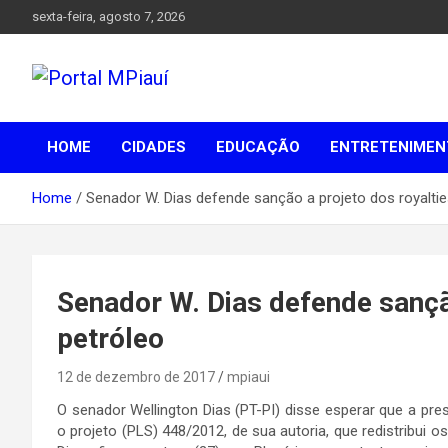
Skip
sexta-feira, agosto 7, 2026
to
content
Notícias do Piauí – Teresina – Água Branca e todo Médio
Portal MPiauí
Parnaíba
HOME
CIDADES
EDUCAÇÃO
ENTRETENIMEN
Home
Senador W. Dias defende sanção a projeto dos royaltie
Senador W. Dias defende sançã
petróleo
12 de dezembro de 2017
mpiaui
O senador Wellington Dias (PT-PI) disse esperar que a pre
o projeto (PLS) 448/2012, de sua autoria, que redistribui o