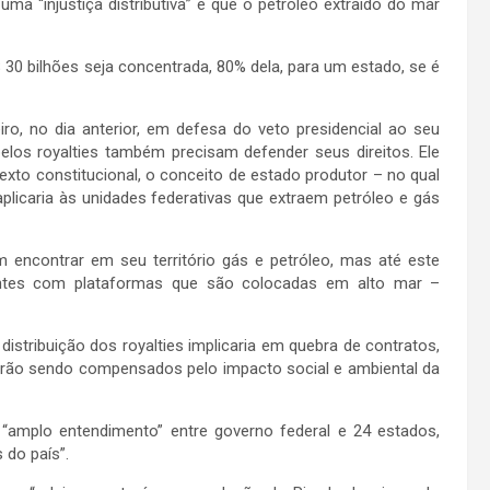
uma “injustiça distributiva” e que o petróleo extraído do mar
 30 bilhões seja concentrada, 80% dela, para um estado, se é
ro, no dia anterior, em defesa do veto presidencial ao seu
los royalties também precisam defender seus direitos. Ele
xto constitucional, o conceito de estado produtor – no qual
plicaria às unidades federativas que extraem petróleo e gás
m encontrar em seu território gás e petróleo, mas até este
ntes com plataformas que são colocadas em alto mar –
stribuição dos royalties implicaria em quebra de contratos,
nuarão sendo compensados pelo impacto social e ambiental da
“amplo entendimento” entre governo federal e 24 estados,
do país”.