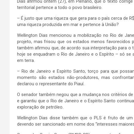
Dias afirmou ontem (27), em Plenário, que o texto corrige 
territorial pertence a todo o povo brasileiro.
– É justo que uma riqueza que gera para o país cerca de R$
uma riqueza produzida em mar e pertence à União?
Wellington Dias mencionou a mobilização no Rio de Janei
projeto, mas frisou que os estados menos favorecidos pe
também afirmou que, de acordo sua interpretação para o te
hoje se enquadram o Rio de Janeiro e o Espírito – só se a
em terra.
– Rio de Janeiro e Espírito Santo, torço para que possa
momento são estados não-produtores, mas confronta
declarou o representante do Piauí.
O senador também negou que a mudança nos critérios de di
e garantiu que o Rio de Janeiro e o Espírito Santo conti
exploração de petróleo.
Wellington Dias disse também que o PLS é fruto de um 
devendo ser sancionado em nome dos “interesses maiores 