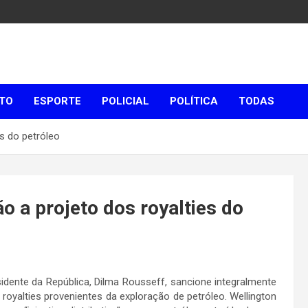
TO
ESPORTE
POLICIAL
POLÍTICA
TODAS
s do petróleo
o a projeto dos royalties do
sidente da República, Dilma Rousseff, sancione integralmente
s royalties provenientes da exploração de petróleo. Wellington