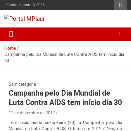
Skip
sábado, agosto 8, 2026
to
content
Notícias do Piauí – Teresina – Água Branca e todo Médio
Portal MPiauí
Parnaíba
Home
Campanha pelo Dia Mundial de Luta Contra AIDS tem início dia
30
Sem categoria
Campanha pelo Dia Mundial de
Luta Contra AIDS tem início dia 30
12 de dezembro de 2017
Tem início nesta sexta-feira (30), a Campanha pelo Dia
Mundial de Luta Contra AIDS. O tema em 2012 é “Faça o