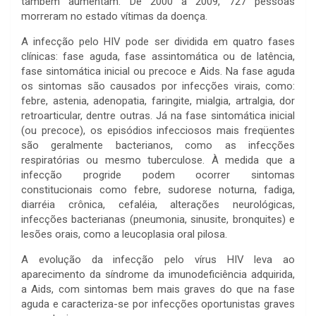
também aumentam. De 2000 a 2009, 727 pessoas
morreram no estado vítimas da doença.
A infecção pelo HIV pode ser dividida em quatro fases
clínicas: fase aguda, fase assintomática ou de latência,
fase sintomática inicial ou precoce e Aids. Na fase aguda
os sintomas são causados por infecções virais, como:
febre, astenia, adenopatia, faringite, mialgia, artralgia, dor
retroarticular, dentre outras. Já na fase sintomática inicial
(ou precoce), os episódios infecciosos mais freqüentes
são geralmente bacterianos, como as infecções
respiratórias ou mesmo tuberculose. À medida que a
infecção progride podem ocorrer sintomas
constitucionais como febre, sudorese noturna, fadiga,
diarréia crônica, cefaléia, alterações neurológicas,
infecções bacterianas (pneumonia, sinusite, bronquites) e
lesões orais, como a leucoplasia oral pilosa.
A evolução da infecção pelo vírus HIV leva ao
aparecimento da síndrome da imunodeficiência adquirida,
a Aids, com sintomas bem mais graves do que na fase
aguda e caracteriza-se por infecções oportunistas graves