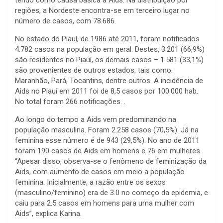
tendo como causa básica a Aids. Na distribuição por
regiões, a Nordeste encontra-se em terceiro lugar no
número de casos, com 78.686.
No estado do Piauí, de 1986 até 2011, foram notificados
4.782 casos na população em geral. Destes, 3.201 (66,9%)
são residentes no Piauí, os demais casos – 1.581 (33,1%)
são provenientes de outros estados, tais como:
Maranhão, Pará, Tocantins, dentre outros. A incidência de
Aids no Piauí em 2011 foi de 8,5 casos por 100.000 hab.
No total foram 266 notificações. .
Ao longo do tempo a Aids vem predominando na
população masculina. Foram 2.258 casos (70,5%). Já na
feminina esse número é de 943 (29,5%). No ano de 2011
foram 190 casos de Aids em homens e 76 em mulheres.
“Apesar disso, observa-se o fenômeno de feminização da
Aids, com aumento de casos em meio a população
feminina. Inicialmente, a razão entre os sexos
(masculino/feminino) era de 3.0 no começo da epidemia, e
caiu para 2.5 casos em homens para uma mulher com
Aids”, explica Karina.