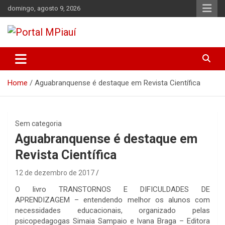
Skip
domingo, agosto 9, 2026
to
content
Notícias do Piauí – Teresina – Água Branca e todo Médio
Portal MPiauí
Parnaíba
Home
Aguabranquense é destaque em Revista Científica
Sem categoria
Aguabranquense é destaque em
Revista Científica
12 de dezembro de 2017
O livro TRANSTORNOS E DIFICULDADES DE
APRENDIZAGEM – entendendo melhor os alunos com
necessidades educacionais, organizado pelas
psicopedagogas Simaia Sampaio e Ivana Braga – Editora