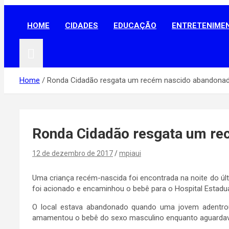
Portal MPiauí
HOME
CIDADES
EDUCAÇÃO
ENTRETENIME
Home
Ronda Cidadão resgata um recém nascido abandona
Ronda Cidadão resgata um re
12 de dezembro de 2017
mpiaui
Uma criança recém-nascida foi encontrada na noite do úl
foi acionado e encaminhou o bebê para o Hospital Estadu
O local estava abandonado quando uma jovem adentrou 
amamentou o bebê do sexo masculino enquanto aguardava