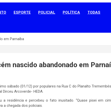
NTO
ESPORTE
POLICIAL
POLÍTICA
TODAS
do em Parnaíba
cém nascido abandonado em Parna
timo sábado (01/12) por populares na Rua C do Planalto Tremembés,
al Dirceu Arcoverde- HEDA.
a residência e percebeu o fato inusitado. “Quase pisei em cima
 a chegada dos policiais.