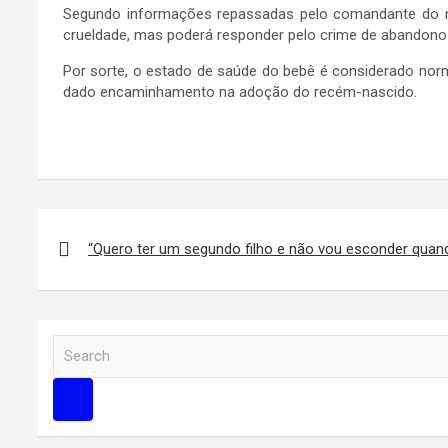
Segundo informações repassadas pelo comandante do mó
crueldade, mas poderá responder pelo crime de abandono d
Por sorte, o estado de saúde do bebê é considerado norm
dado encaminhamento na adoção do recém-nascido.
Navegação
de
“Quero ter um segundo filho e não vou esconder quando
Post
S
e
a
r
c