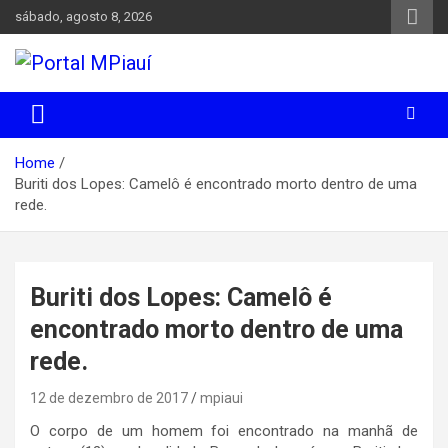
Skip
sábado, agosto 8, 2026
to
content
Notícias do Piauí – Teresina – Água Branca e todo Médio
Portal MPiauí
Parnaíba
Home
Buriti dos Lopes: Camelô é encontrado morto dentro de uma
rede.
Buriti dos Lopes: Camelô é
encontrado morto dentro de uma
rede.
12 de dezembro de 2017
mpiaui
O corpo de um homem foi encontrado na manhã de