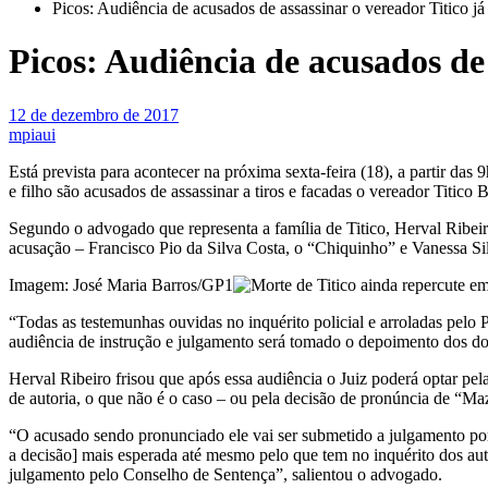
Picos: Audiência de acusados de assassinar o vereador Titico j
Picos: Audiência de acusados de
12 de dezembro de 2017
mpiaui
Está prevista para acontecer na próxima sexta-feira (18), a partir d
e filho são acusados de assassinar a tiros e facadas o vereador Titic
Segundo o advogado que representa a família de Titico, Herval Ribei
acusação – Francisco Pio da Silva Costa, o “Chiquinho” e Vanessa Sil
Imagem: José Maria Barros/GP1
“Todas as testemunhas ouvidas no inquérito policial e arroladas pel
audiência de instrução e julgamento será tomado o depoimento dos d
Herval Ribeiro frisou que após essa audiência o Juiz poderá optar pe
de autoria, o que não é o caso – ou pela decisão de pronúncia de “M
“O acusado sendo pronunciado ele vai ser submetido a julgamento por
a decisão] mais esperada até mesmo pelo que tem no inquérito dos au
julgamento pelo Conselho de Sentença”, salientou o advogado.