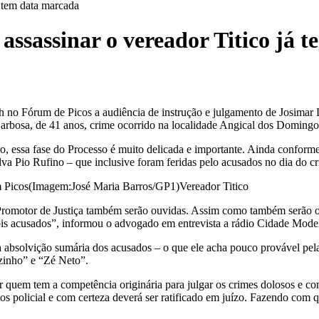
á tem data marcada
 assassinar o vereador Titico já
as 9h no Fórum de Picos a audiência de instrução e julgamento de Josi
o Barbosa, de 41 anos, crime ocorrido na localidade Angical dos Domingo
ro, essa fase do Processo é muito delicada e importante. Ainda confor
va Pio Rufino – que inclusive foram feridas pelo acusados no dia do c
Vereador Titico
o Promotor de Justiça também serão ouvidas. Assim como também serão o
ois acusados”, informou o advogado em entrevista a rádio Cidade Mod
la absolvição sumária dos acusados – o que ele acha pouco provável pel
azinho” e “Zé Neto”.
 quem tem a competência originária para julgar os crimes dolosos e co
tos policial e com certeza deverá ser ratificado em juízo. Fazendo co