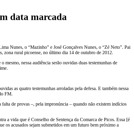
 tem data marcada
mar Lima Nunes, o “Mazinho” e José Gonçalves Nunes, o “Zé Neto”. Pai
s, zona rural picoense, no último dia 14 de outubro de 2012.
me o mesmo, nessa audiência serão ouvidas duas testemunhas de
rime.
uvidas as quatro testemunhas arroladas pela defesa. E também nessa
elo FM.
a falta de provas –, pela impronúncia – quando não existem indícios
ntra a vida que é Conselho de Sentença da Comarca de Picos. Essa [é
m que os acusados sejam submetidos em um futuro bem próximo a