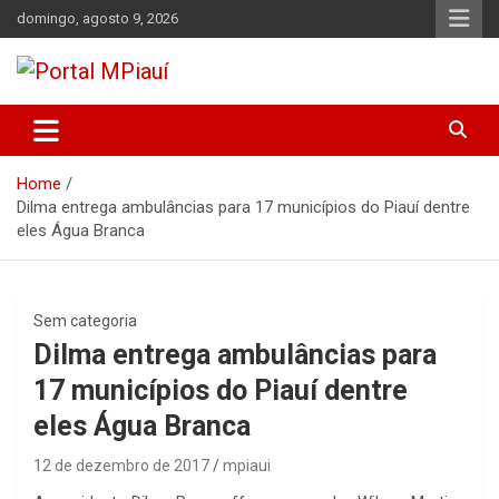
Skip
domingo, agosto 9, 2026
to
content
Notícias do Piauí – Teresina – Água Branca e todo Médio
Portal MPiauí
Parnaíba
Home
Dilma entrega ambulâncias para 17 municípios do Piauí dentre
eles Água Branca
Sem categoria
Dilma entrega ambulâncias para
17 municípios do Piauí dentre
eles Água Branca
12 de dezembro de 2017
mpiaui