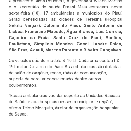
A presidente Dilma Rousseff, o governador Wilson Martins
e o secretário de saúde Ernani Maia entregam, nesta
sexta-feira (18), 17 ambulâncias a municípios do Piauí.
Serão beneficiadas as cidades de Teresina (Hospital
Getúlio Vargas),
Colônia do Piauí, Santo Antônio de
Lisboa, Francisco Macêdo,
Água Branca
, Luís Correia,
Cajueiro da Praia, Santa Cruz do Piauí, Simões,
Paulistana, Simplício Mendes, Cocal, Landre Sales,
São Braz, Acauã, Marcos Parente e Ribeiro Gonçalves.
Os veículos são do modelo S-10 LT. Cada uma custou R$
191 mil ao Governo do Piauí. As ambulâncias são dotadas
de balão de oxigênio, maca, rádio de comunicação,
suporte de soro, ar condicionado, dentre outros
equipamentos.
“Essas ambulâncias vão dar suporte as Unidades Básicas
de Saúde e aos hospitais nesses municípios e região”,
afirma Telmo Mesquita, diretor de organização hospitalar
da Sesapi.