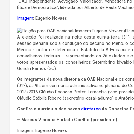
“OAB Independente, Advogado Valorizado”, vencedora no
Ética e Democrática”, liderada por Alberto de Paula Macha
Imagem
: Eugenio Novaes
Elei
A eleição foi realizada na noite desta quinta-feira (31),
sessão plenária sob a condução do decano no Pleno, o co
Medina. Conforme determina o Estatuto da Advocacia e o
conselheiros federais – representando os 26 estados e 
votos apresentados os conselheiros Setembrino Idwaldo Ne
Gondin Ramos (SC).
Os integrantes da nova diretoria da OAB Nacional e os con
(01º), às 9h, em cerimônia administrativa no plenário do 
2013/2016 Cláudio Pacheco Prates Lamachia (vice-president
Cláudio Stábille Ribeiro (secretário-geral-adjunto) e Antônio
Confira o currículo dos novos
diretores
do Conselho Fe
– Marcus Vinicius Furtado Coêlho (presidente):
Imagem: Eugenio Novaes