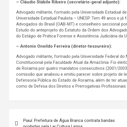
– Cláudio Stábile Ribeiro (secretário-geral adjunto):
Advogado militante, formado pela Universidade Estadual d
Universidade Estadual Paulista – UNESP. Tem 49 anos e já
Advogados do Brasil (OAB-MT) e conselheiro seccional 
Estudo do anteprojeto do Estatuto da Ordem dos Advogados 
do Estágio de Prática Forense e Assistência Judiciária da
– Antonio Oneildo Ferreira (diretor-tesoureiro):
Advogado militante, formado pela Universidade Federal do
Constitucional pela Faculdade Atual da Amazônia. Foi elei
de Roraima por quatro mandatos consecutivos (2001/2003,
comissão que analisou e emitiu parecer sobre projeto de l
Defensoria Pública do Estado de Roraima, além de ter a
como de Defesa dos Direitos e Prerrogativas Profissionais 
Navegação
Piauí: Prefeitura de Água Branca contrata bandas
de
proibidas pela Lei Cultura Limpa