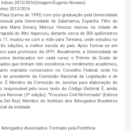
riênio 2013/2016
 Piauí (turma de 1993) com pós-graduação pela Universidade
essual pela Universidade de Salamanca, Espanha. Filho do
mária Maria Doracy, Marcus Vinicius nasceu na cidade de
apada do Alto Itapecuru, distante cerca de 500 quilômetros
aos 11, mudou-se com a mãe para Teresina, onde estudou no
três edições, a melhor escola do país. Após formar-se em
lico para professor da UFPI. Anualmente, a Universidade de
lunos destacados em cada curso o Prêmio de Grado de
omados que tenham tido excelência no rendimento acadêmico,
uarto mandato consecutivo no Conselho Federal, onde foi
s de presidente da Comissão Nacional de Legislação e de
o. É Membro da Comissão de Juristas para elaboração do
esponsável pelo novo texto do Código Eleitoral. É, ainda,
ditora Renovar (3ª edição), “Processo Civil Reformado” (Editora
tora Del Rey). Membro do Instituto dos Advogados Brasileiros
nal da entidade.
 Advogados Associados. Formado pela Pontifícia