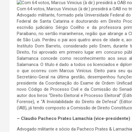
Com 64 votos, Marcus Vinicius (à dir.) presidirá a OAB no t
Advogado militante, formado pela Universidade Federal do
Federal de Santa Catarina e doutorando em Direito Proc
escrivão judiciário Sérgio Coêlho e da professora pri
Paraibano, no sertão maranhense, região que abrange a Ch
de São Luís. Perdeu o pai aos quatro anos de idade e, 
Instituto Dom Barreto, considerado pelo Enem, durante 
Direito, foi aprovado em primeiro lugar em concurso púb
Salamanca concede como reconhecimento aos seus a
Salamanca. O título é dado a todos os licenciados e dipl
o que ocorreu com Marcus Vinícius. Eleito para seu q
Secretário-Geral na última gestão, desempenhou funçõe
presidente da Coordenação do Exame de Ordem Unificad
novo Código de Processo Civil e da Comissão do Senado r
autor dos livros “Direito Eleitoral e Processo Eleitoral” (E
Forense), e “A Inviolabilidade do Direito de Defesa” (Edi
(IAB), já tendo composto a Comissão de Direito Constitucio
– Claudio Pacheco Prates Lamachia (vice-presidente)
Advogado militante e sócio da Pacheco Prates & Lamachia