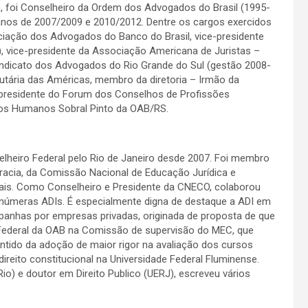
), foi Conselheiro da Ordem dos Advogados do Brasil (1995-
anos de 2007/2009 e 2010/2012. Dentre os cargos exercidos
ciação dos Advogados do Banco do Brasil, vice-presidente
 vice-presidente da Associação Americana de Juristas –
ndicato dos Advogados do Rio Grande do Sul (gestão 2008-
utária das Américas, membro da diretoria – Irmão da
 presidente do Forum dos Conselhos de Profissões
tos Humanos Sobral Pinto da OAB/RS.
elheiro Federal pelo Rio de Janeiro desde 2007. Foi membro
acia, da Comissão Nacional de Educação Jurídica e
ais. Como Conselheiro e Presidente da CNECO, colaborou
númeras ADIs. É especialmente digna de destaque a ADI em
anhas por empresas privadas, originada de proposta de que
 Federal da OAB na Comissão de supervisão do MEC, que
ntido da adoção de maior rigor na avaliação dos cursos
ireito constitucional na Universidade Federal Fluminense.
io) e doutor em Direito Publico (UERJ), escreveu vários