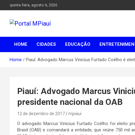
Skip
quinta-feira, agosto 6, 2026
to
content
Notícias do Piauí – Teresina – Água Branca e todo Médio
Portal MPiauí
Parnaíba
HOME
CIDADES
EDUCAÇÃO
ENTRETENIMEN
Home
Piauí: Advogado Marcus Vinicius Furtado Coêlho é elei
Piauí: Advogado Marcus Vinici
presidente nacional da OAB
12 de dezembro de 2017
mpiaui
O advogado Marcus Vinicius Furtado Coêlho foi eleito 
Brasil (OAB) e comandará a entidade, que reúne 750 mil 