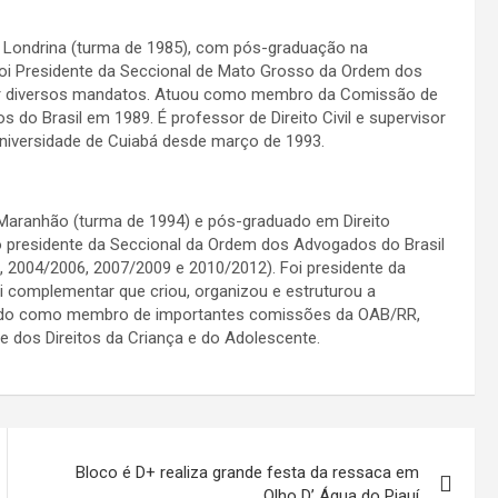
e Londrina (turma de 1985), com pós-graduação na
 foi Presidente da Seccional de Mato Grosso da Ordem dos
por diversos mandatos. Atuou como membro da Comissão de
do Brasil em 1989. É professor de Direito Civil e supervisor
 Universidade de Cuiabá desde março de 1993.
 Maranhão (turma de 1994) e pós-graduado em Direito
to presidente da Seccional da Ordem dos Advogados do Brasil
 2004/2006, 2007/2009 e 2010/2012). Foi presidente da
ei complementar que criou, organizou e estruturou a
tuado como membro de importantes comissões da OAB/RR,
e dos Direitos da Criança e do Adolescente.
Bloco é D+ realiza grande festa da ressaca em
Olho D’ Água do Piauí