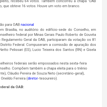
 pleito, recebeu 64 votos. Também concorreu a chapa “OAB
do, que obteve 16 votos. Houve um voto em branco.
ção para OAB
nacional
 em Brasília, no auditório do edifício-sede do Conselho, em
nselheiro federal por Minas Gerais Paulo Roberto de Gouvêa
 Regulamento Geral da OAB, participaram da votação os 81
o Distrito Federal. Compuseram a comissão de apuração dos
tto Pelissari (ES), Lucio Teixeira dos Santos (RN) e Gisela
selheiros federais serão empossados nesta sexta-feira
Conselho. Compõem também a chapa eleita para o triênio
e), Cláudio Pereira de Souza Neto (secretário-geral),
 Oneildo Ferreira (
diretor
-tesoureiro).
deral da OAB: