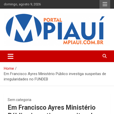
Skip
domingo, agosto 9, 2026
to
content
Notícias do Piauí – Teresina – Água Branca e todo Médio
Portal MPiauí
Parnaíba
Home
Em Francisco Ayres Ministério Público investiga suspeitas de
irregularidades no FUNDEB
Sem categoria
Em Francisco Ayres Ministério