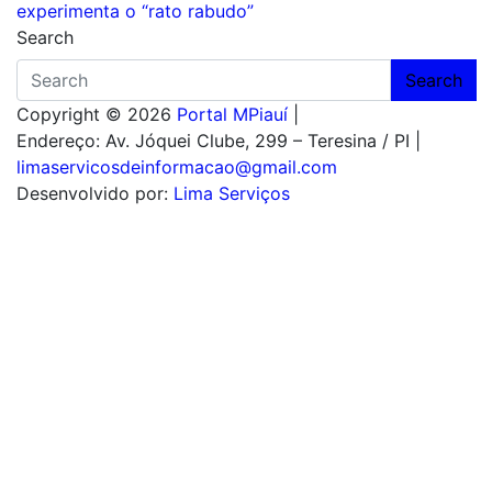
Post
experimenta o “rato rabudo”
Search
Search
Copyright © 2026
Portal MPiauí
|
Endereço:
Av. Jóquei Clube, 299 – Teresina / PI
|
limaservicosdeinformacao@gmail.com
Desenvolvido por:
Lima Serviços