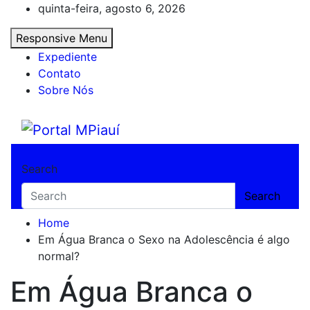
Skip
quinta-feira, agosto 6, 2026
to
Responsive Menu
content
Expediente
Contato
Sobre Nós
Portal MPiauí
Notícias do Piauí – Teresina – Água Branca
Search
Search
Home
Em Água Branca o Sexo na Adolescência é algo
normal?
Em Água Branca o