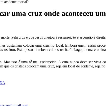
um acidente mortal?
locar uma cruz onde aconteceu um
 morte. Pela cruz é que Jesus chegou à ressurreição e ascensão à direita 
tes costumam colocar uma cruz no local. Embora quem assim proceda
ressuscitou. Esta pessoa também vai ressuscitar”. Logo, a cruz é o sin
tos. Mas isso é uma fé mal esclarecida. A cruz nunca deve ser vista
bém que os cristãos colocam uma cruz, seja em local de acidente, seja
ADA
ormacao@gmail.com