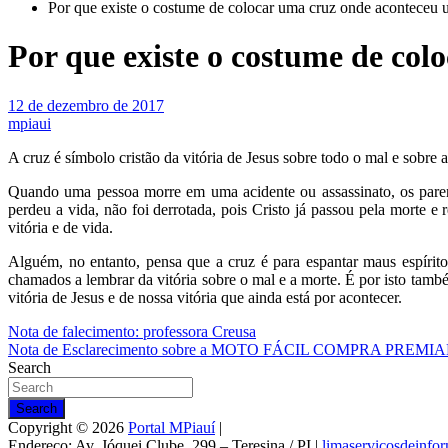
Por que existe o costume de colocar uma cruz onde aconteceu 
Por que existe o costume de co
12 de dezembro de 2017
mpiaui
A cruz é símbolo cristão da vitória de Jesus sobre todo o mal e sobre a
Quando uma pessoa morre em uma acidente ou assassinato, os paren
perdeu a vida, não foi derrotada, pois Cristo já passou pela morte e 
vitória e de vida.
Alguém, no entanto, pensa que a cruz é para espantar maus espíri
chamados a lembrar da vitória sobre o mal e a morte. É por isto tam
vitória de Jesus e de nossa vitória que ainda está por acontecer.
Navegação
Nota de falecimento: professora Creusa
Nota de Esclarecimento sobre a MOTO FÁCIL COMPRA PREMI
de
Search
Post
Search
Copyright © 2026
Portal MPiauí
|
Endereço:
Av. Jóquei Clube, 299 – Teresina / PI
|
limaservicosdeinf