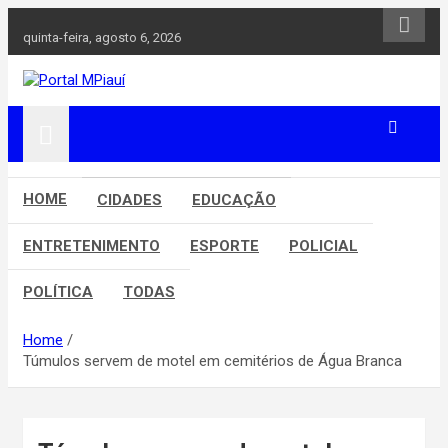
Skip
to
quinta-feira, agosto 6, 2026
content
Notícias do Piauí – Teresina – Água Branca e todo Médio
Portal MPiauí
Parnaíba
HOME
CIDADES
EDUCAÇÃO
ENTRETENIMENTO
ESPORTE
POLICIAL
POLÍTICA
TODAS
Home
Túmulos servem de motel em cemitérios de Água Branca