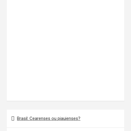
Navegação
Brasil: Cearenses ou piauienses?
de