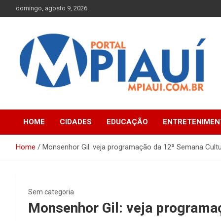
Skip
domingo, agosto 9, 2026
to
content
Notícias do Piauí – Teresina – Água Branca e todo Médio
Portal MPiauí
Parnaíba
HOME
CIDADES
EDUCAÇÃO
ENTRETENIMEN
Home
Monsenhor Gil: veja programação da 12ª Semana Cultu
Sem categoria
Monsenhor Gil: veja programa