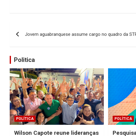
Navegação
Jovem aguabranquese assume cargo no quadro da S
de
Post
Politica
POLÍTICA
POLÍTICA
Wilson Capote reune lideranças
Pesquisa