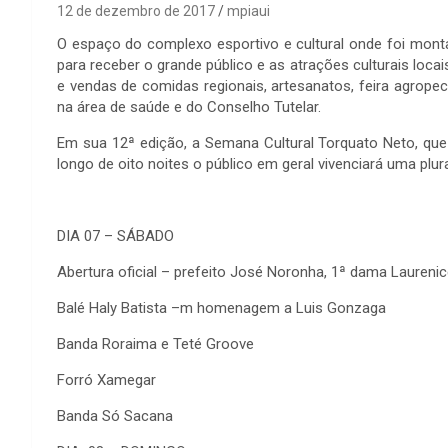
12 de dezembro de 2017
mpiaui
O espaço do complexo esportivo e cultural onde foi monta
para receber o grande público e as atrações culturais loc
e vendas de comidas regionais, artesanatos, feira agrope
na área de saúde e do Conselho Tutelar.
Em sua 12ª edição, a Semana Cultural Torquato Neto, qu
longo de oito noites o público em geral vivenciará uma plur
DIA 07 – SÁBADO
Abertura oficial – prefeito José Noronha, 1ª dama Laureni
Balé Haly Batista –m homenagem a Luis Gonzaga
Banda Roraima e Teté Groove
Forró Xamegar
Banda Só Sacana