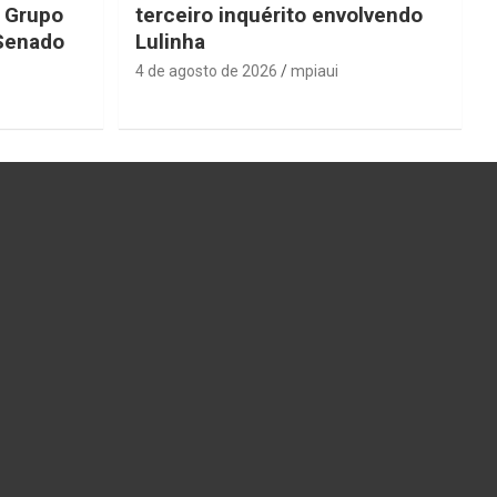
o Grupo
terceiro inquérito envolvendo
 Senado
Lulinha
4 de agosto de 2026
mpiaui