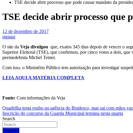
TSE decide abrir processo que pode cassar mandato da preside
TSE decide abrir processo que 
12 de dezembro de 2017
mpiaui
O site da
Veja divulgou
que, exatos 345 dias depois de vencer o segu
Superior Eleitoral (TSE), que confirmou, por cinco votos a dois, que
peemedebista Michel Temer.
Com isso, o Ministério Público tem autorização para investigar suspei
LEIA AQUI A MATÉRIA COMPLETA
Fonte:
Com informações da Veja
Navegação
Quadrilha tenta roubo na agência do Bradesco, mas sai com mãos vaz
Inscrição do concurso da Guarda Municipal termina nesta quarta
de
Search
Post
Search