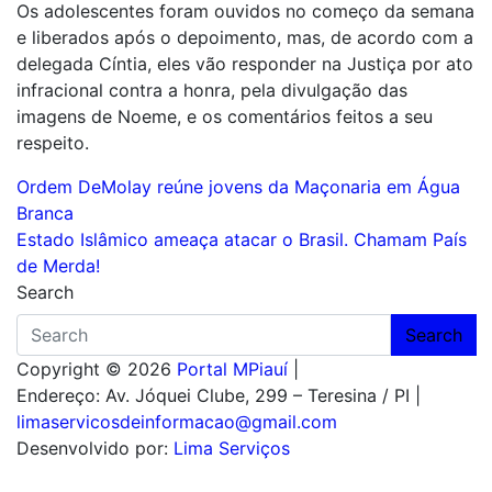
Os adolescentes foram ouvidos no começo da semana
e liberados após o depoimento, mas, de acordo com a
delegada Cíntia, eles vão responder na Justiça por ato
infracional contra a honra, pela divulgação das
imagens de Noeme, e os comentários feitos a seu
respeito.
Navegação
Ordem DeMolay reúne jovens da Maçonaria em Água
Branca
de
Estado Islâmico ameaça atacar o Brasil. Chamam País
Post
de Merda!
Search
Search
Copyright © 2026
Portal MPiauí
|
Endereço:
Av. Jóquei Clube, 299 – Teresina / PI
|
limaservicosdeinformacao@gmail.com
Desenvolvido por:
Lima Serviços