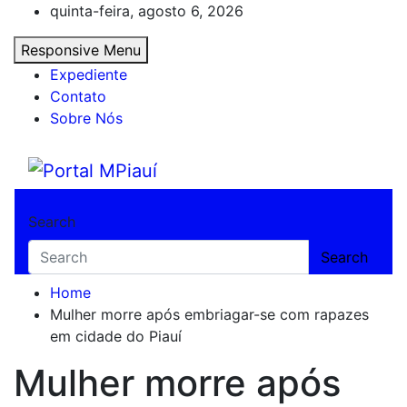
Skip
quinta-feira, agosto 6, 2026
to
Responsive Menu
content
Expediente
Contato
Sobre Nós
Portal MPiauí
Notícias do Piauí – Teresina – Água Branca
Search
Search
Home
Mulher morre após embriagar-se com rapazes
em cidade do Piauí
Mulher morre após