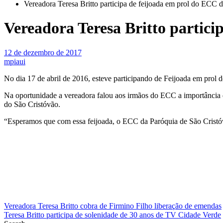
Vereadora Teresa Britto participa de feijoada em prol do ECC 
Vereadora Teresa Britto partici
12 de dezembro de 2017
mpiaui
No dia 17 de abril de 2016, esteve participando de Feijoada em prol 
Na oportunidade a vereadora falou aos irmãos do ECC a importância d
do São Cristóvão.
“Esperamos que com essa feijoada, o ECC da Paróquia de São Cristóvão
Navegação
Vereadora Teresa Britto cobra de Firmino Filho liberação de emendas
Teresa Britto participa de solenidade de 30 anos de TV Cidade Verde
de