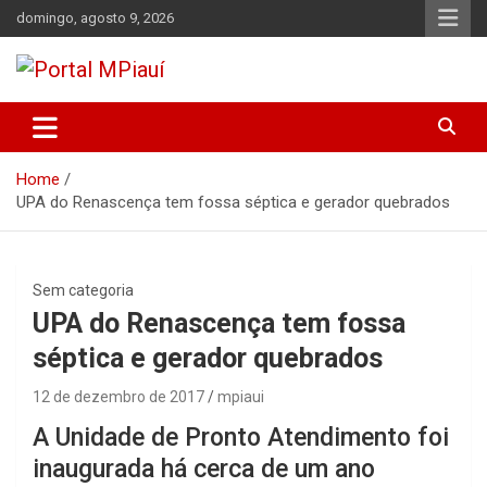
Skip
domingo, agosto 9, 2026
to
content
Notícias do Piauí – Teresina – Água Branca e todo Médio
Portal MPiauí
Parnaíba
Home
UPA do Renascença tem fossa séptica e gerador quebrados
Sem categoria
UPA do Renascença tem fossa
séptica e gerador quebrados
12 de dezembro de 2017
mpiaui
A Unidade de Pronto Atendimento foi
inaugurada há cerca de um ano