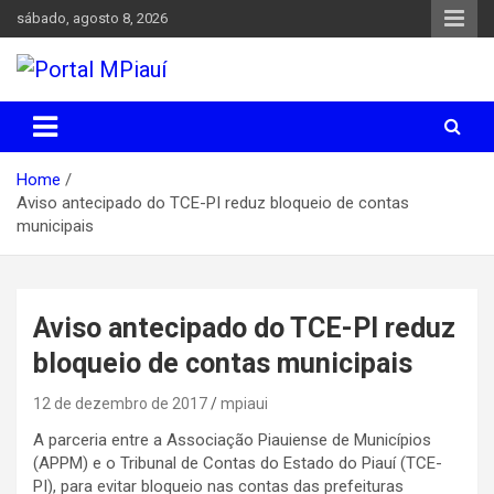
Skip
sábado, agosto 8, 2026
to
content
Notícias do Piauí – Teresina – Água Branca e todo Médio
Portal MPiauí
Parnaíba
Home
Aviso antecipado do TCE-PI reduz bloqueio de contas
municipais
Aviso antecipado do TCE-PI reduz
bloqueio de contas municipais
12 de dezembro de 2017
mpiaui
A parceria entre a Associação Piauiense de Municípios
(APPM) e o Tribunal de Contas do Estado do Piauí (TCE-
PI), para evitar bloqueio nas contas das prefeituras