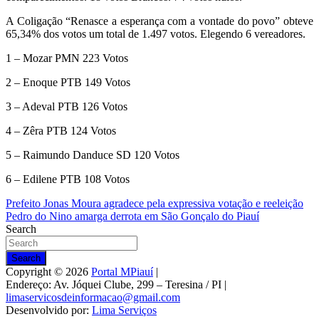
A Coligação “Renasce a esperança com a vontade do povo” obteve
65,34% dos votos um total de 1.497 votos. Elegendo 6 vereadores.
1 – Mozar PMN 223 Votos
2 – Enoque PTB 149 Votos
3 – Adeval PTB 126 Votos
4 – Zêra PTB 124 Votos
5 – Raimundo Danduce SD 120 Votos
6 – Edilene PTB 108 Votos
Navegação
Prefeito Jonas Moura agradece pela expressiva votação e reeleição
Pedro do Nino amarga derrota em São Gonçalo do Piauí
de
Search
Post
Search
Copyright © 2026
Portal MPiauí
|
Endereço:
Av. Jóquei Clube, 299 – Teresina / PI
|
limaservicosdeinformacao@gmail.com
Desenvolvido por:
Lima Serviços