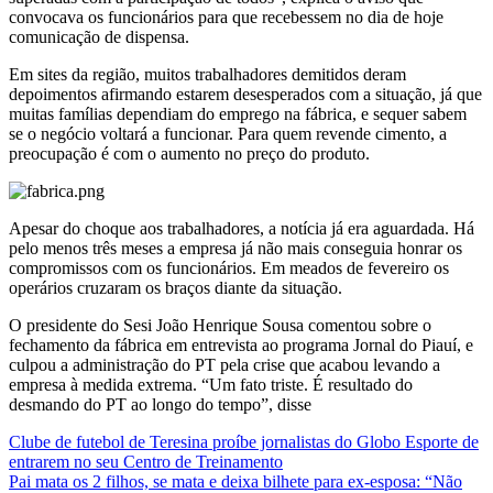
convocava os funcionários para que recebessem no dia de hoje
comunicação de dispensa.
Em sites da região, muitos trabalhadores demitidos deram
depoimentos afirmando estarem desesperados com a situação, já que
muitas famílias dependiam do emprego na fábrica, e sequer sabem
se o negócio voltará a funcionar. Para quem revende cimento, a
preocupação é com o aumento no preço do produto.
Apesar do choque aos trabalhadores, a notícia já era aguardada. Há
pelo menos três meses a empresa já não mais conseguia honrar os
compromissos com os funcionários. Em meados de fevereiro os
operários cruzaram os braços diante da situação.
O presidente do Sesi João Henrique Sousa comentou sobre o
fechamento da fábrica em entrevista ao programa Jornal do Piauí, e
culpou a administração do PT pela crise que acabou levando a
empresa à medida extrema. “Um fato triste. É resultado do
desmando do PT ao longo do tempo”, disse
Navegação
Clube de futebol de Teresina proíbe jornalistas do Globo Esporte de
entrarem no seu Centro de Treinamento
de
Pai mata os 2 filhos, se mata e deixa bilhete para ex-esposa: “Não