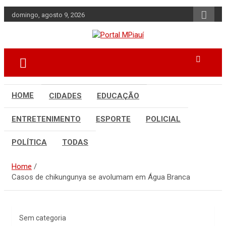
Skip
domingo, agosto 9, 2026
to
content
Notícias do Piauí – Teresina – Água
Portal MPiauí
Branca e todo Médio Parnaíba
HOME
CIDADES
EDUCAÇÃO
ENTRETENIMENTO
ESPORTE
POLICIAL
POLÍTICA
TODAS
Home
Casos de chikungunya se avolumam em Água Branca
Sem categoria