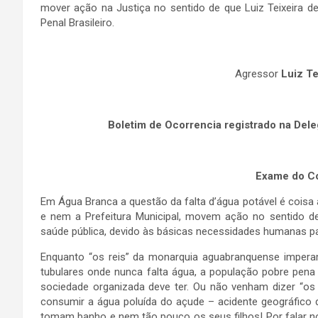
mover ação na Justiça no sentido de que Luiz Teixeira 
Penal Brasileiro.
Agressor
Luiz Te
Boletim de Ocorrencia registrado na Dele
Exame do Co
Em Água Branca a questão da falta d’água potável é cois
e nem a Prefeitura Municipal, movem ação no sentido d
saúde pública, devido às básicas necessidades humanas pa
Enquanto “os reis” da monarquia aguabranquense impera
tubulares onde nunca falta água, a população pobre pen
sociedade organizada deve ter. Ou não venham dizer “os
consumir a água poluída do açude – acidente geográfico do
tomam banho e nem tão pouco os seus filhos! Por falar n