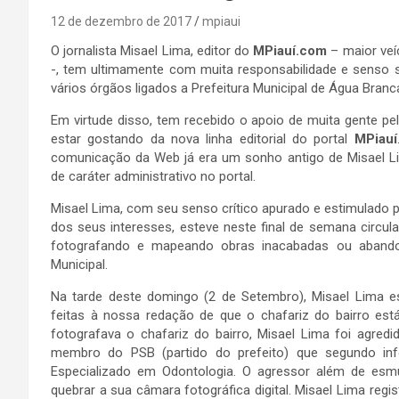
12 de dezembro de 2017
mpiaui
O jornalista Misael Lima, editor do
MPiauí.com
– maior veí
-, tem ultimamente com muita responsabilidade e senso 
vários órgãos ligados a Prefeitura Municipal de Água Branc
Em virtude disso, tem recebido o apoio de muita gente p
estar gostando da nova linha editorial do portal
MPiauí
comunicação da Web já era um sonho antigo de Misael L
de caráter administrativo no portal.
Misael Lima, com seu senso crítico apurado e estimulado 
dos seus interesses, esteve neste final de semana circula
fotografando e mapeando obras inacabadas ou abandon
Municipal.
Na tarde deste domingo (2 de Setembro), Misael Lima e
feitas à nossa redação de que o chafariz do bairro e
fotografava o chafariz do bairro, Misael Lima foi agredi
membro do PSB (partido do prefeito) que segundo in
Especializado em Odontologia. O agressor além de esmu
quebrar a sua câmara fotográfica digital. Misael Lima regist