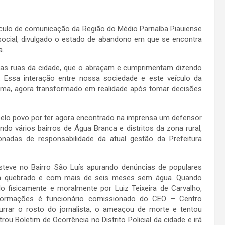
culo de comunicação da Região do Médio Parnaíba Piauiense
social, divulgado o estado de abandono em que se encontra
a.
elas ruas da cidade, que o abraçam e cumprimentam dizendo
. Essa interação entre nossa sociedade e este veículo da
ima, agora transformado em realidade após tomar decisões
pelo povo por ter agora encontrado na imprensa um defensor
ndo vários bairros de Água Branca e distritos da zona rural,
adas de responsabilidade da atual gestão da Prefeitura
steve no Bairro São Luís apurando denúncias de populares
stá quebrado e com mais de seis meses sem água. Quando
do fisicamente e moralmente por Luiz Teixeira de Carvalho,
formações é funcionário comissionado do CEO – Centro
rrar o rosto do jornalista, o ameaçou de morte e tentou
rou Boletim de Ocorrência no Distrito Policial da cidade e irá