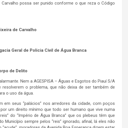
de Carvalho possa ser punido conforme o que reza o Código
ixeira de Carvalho
gacia Geral de Policia Civil de Água Branca
rpo de Delito
a alarmante. Nem a AGESPISA – Águas e Esgotos do Piauí S/A
e resolverem o problema, que não deixa de ser também de
ra o uso da água.
m em seus “palácios” nos arredores da cidade, com poços
a por um direito mínimo que todo ser humano que vive numa
 reis” do “Império de Água Branca” que os plebeus têm que
 Município sempre pelos “reis” ignorado; afinal, lá eles não
o “açude”, moradores da Avenida Boa Esperança dizem estar