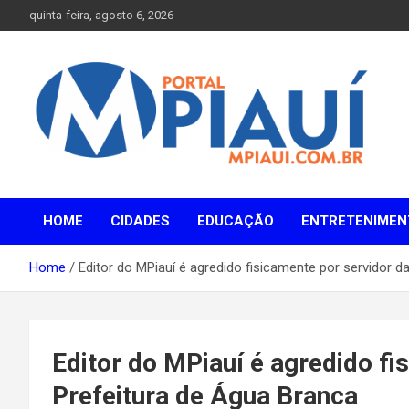
Skip
quinta-feira, agosto 6, 2026
to
content
Notícias do Piauí – Teresina – Água Branca e todo Médio
Portal MPiauí
Parnaíba
HOME
CIDADES
EDUCAÇÃO
ENTRETENIMEN
Home
Editor do MPiauí é agredido fisicamente por servidor d
Editor do MPiauí é agredido fi
Prefeitura de Água Branca