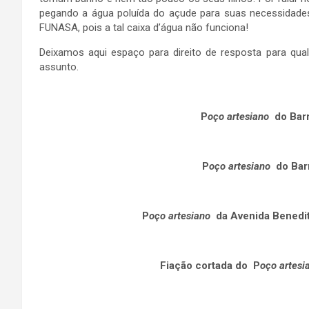
pegando a água poluída do açude para suas necessidad
FUNASA, pois a tal caixa d’água não funciona!
Deixamos aqui espaço para direito de resposta para qua
assunto.
P
oço artesiano
do Bar
P
oço artesiano
do Bar
P
oço artesiano
da Avenida Benedi
Fiação cortada do
P
oço artesi