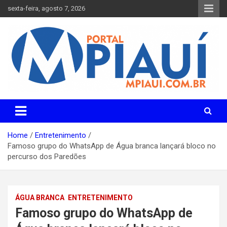
Skip
sexta-feira, agosto 7, 2026
to
content
Notícias do Piauí – Teresina – Água Branca e todo Médio
Portal MPiauí
Parnaíba
Home
Entretenimento
Famoso grupo do WhatsApp de Água branca lançará bloco no
percurso dos Paredões
ÁGUA BRANCA
ENTRETENIMENTO
Famoso grupo do WhatsApp de