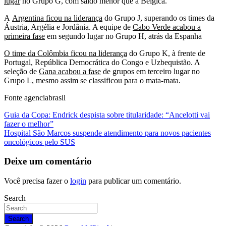
lugar
no Grupo G, com saldo menor que a Bélgica.
A
Argentina ficou na liderança
do Grupo J, superando os times da
Áustria, Argélia e Jordânia. A equipe de
Cabo Verde acabou a
primeira fase
em segundo lugar no Grupo H, atrás da Espanha
O time da Colômbia ficou na liderança
do Grupo K, à frente de
Portugal, República Democrática do Congo e Uzbequistão. A
seleção de
Gana acabou a fase
de grupos em terceiro lugar no
Grupo L, mesmo assim se classificou para o mata-mata.
Fonte agenciabrasil
Navegação
Guia da Copa: Endrick despista sobre titularidade: “Ancelotti vai
fazer o melhor”
de
Hospital São Marcos suspende atendimento para novos pacientes
Post
oncológicos pelo SUS
Deixe um comentário
Você precisa fazer o
login
para publicar um comentário.
Search
Search