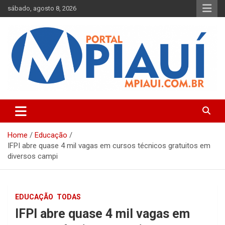
Skip
sábado, agosto 8, 2026
to
content
Notícias do Piauí – Teresina – Água Branca e todo Médio
Portal MPiauí
Parnaíba
Home
Educação
IFPI abre quase 4 mil vagas em cursos técnicos gratuitos em
diversos campi
EDUCAÇÃO
TODAS
IFPI abre quase 4 mil vagas em