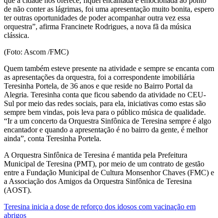
que a cidade nos oferece, fiquei encantada e emocionada ao ponto
de não conter as lágrimas, foi uma apresentação muito bonita, espero
ter outras oportunidades de poder acompanhar outra vez essa
orquestra”, afirma Francinete Rodrigues, a nova fã da música
clássica.
(Foto: Ascom /FMC)
Quem também esteve presente na atividade e sempre se encanta com
as apresentações da orquestra, foi a correspondente imobiliária
Teresinha Portela, de 36 anos e que reside no Bairro Portal da
Alegria. Teresinha conta que ficou sabendo da atividade no CEU-
Sul por meio das redes sociais, para ela, iniciativas como estas são
sempre bem vindas, pois leva para o público música de qualidade.
“Ir a um concerto da Orquestra Sinfônica de Teresina sempre é algo
encantador e quando a apresentação é no bairro da gente, é melhor
ainda”, conta Teresinha Portela.
A Orquestra Sinfônica de Teresina é mantida pela Prefeitura
Municipal de Teresina (PMT), por meio de um contrato de gestão
entre a Fundação Municipal de Cultura Monsenhor Chaves (FMC) e
a Associação dos Amigos da Orquestra Sinfônica de Teresina
(AOST).
Navegação
Teresina inicia a dose de reforço dos idosos com vacinação em
abrigos