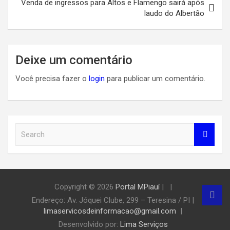
Venda de ingressos para Altos e Flamengo sairá após
laudo do Albertão
Deixe um comentário
Você precisa fazer o
login
para publicar um comentário.
S
e
a
r
c
h
Copyright © 2026
Portal MPiauí
|
Endereço:
Av. Jóquei Clube, 299 – Teresina / PI
|
limaservicosdeinformacao@gmail.com
Desenvolvido por:
Lima Serviços