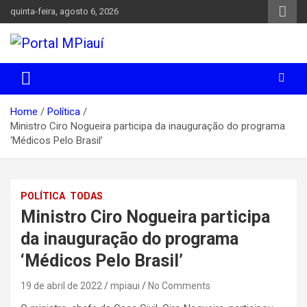
Skip
quinta-feira, agosto 6, 2026
to
content
Notícias do Piauí – Teresina – Água Branca e todo Médio
Portal MPiauí
Parnaíba
Home
Política
Ministro Ciro Nogueira participa da inauguração do programa
‘Médicos Pelo Brasil’
POLÍTICA
TODAS
Ministro Ciro Nogueira participa
da inauguração do programa
‘Médicos Pelo Brasil’
19 de abril de 2022
mpiaui
No Comments