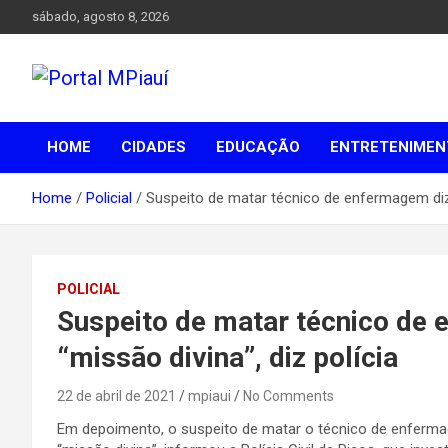
Skip
sábado, agosto 8, 2026
to
content
Notícias do Piauí – Teresina – Água Branca e todo Médio
Portal MPiauí
Parnaíba
HOME
CIDADES
EDUCAÇÃO
ENTRETENIMEN
Home
Policial
Suspeito de matar técnico de enfermagem diz 
POLICIAL
Suspeito de matar técnico de
“missão divina”, diz polícia
22 de abril de 2021
mpiaui
No Comments
Em depoimento, o suspeito de matar o técnico de enferma