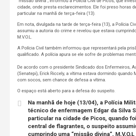
“missão divina”, informou a Polícia Civil de Picos, que inve
cidade, onde presta esclarecimentos. Ele foi preso horas d
particular na manhã de terça-feira (13).
Em nota, divulgada na tarde de terça-feira (13), a Polícia Ci
assumiu a autoria do crime e revelou que estava cumprindo 
M.V.O.L.
A Polícia Civil também informou que representará pela pris
qualificado. A polícia apura se ele sofre de problemas men
De acordo com o presidente Sindicado dos Enfermeiros, A
(Senatepi), Erick Riccely, a vítima estava dormindo quand
com socos, sem chance de defesa a vítima.
O espaço está aberto para a defesa do suspeito.
Na manhã de hoje (13/04), a Polícia Mili
técnico de enfermagem Edgar da Silva S
particular na cidade de Picos, quando f
central de flagrantes, o suspeito assumi
cumprindo uma “missão divina”. M.V.O.L 