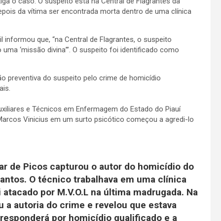
stiga o caso. O suspeito está na Central de Flagrantes da
epois da vítima ser encontrada morta dentro de uma clínica
vil informou que, “na Central de Flagrantes, o suspeito
uma ‘missão divina’”. O suspeito foi identificado como
ão preventiva do suspeito pelo crime de homicídio
tais.
uxiliares e Técnicos em Enfermagem do Estado do Piauí
o Marcos Vinicius em um surto psicótico começou a agredi-lo
tar de Picos capturou o autor do homicídio do
antos. O técnico trabalhava em uma clínica
oi atacado por M.V.O.L na última madrugada. Na
u a autoria do crime e revelou que estava
responderá por homicídio qualificado e a