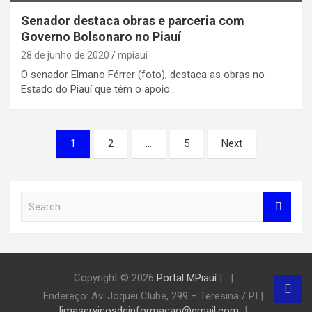
Senador destaca obras e parceria com
Governo Bolsonaro no Piauí
28 de junho de 2020
mpiaui
O senador Elmano Férrer (foto), destaca as obras no
Estado do Piauí que têm o apoio…
Paginação
1
2
…
5
Next
de
posts
S
e
a
r
c
h
Copyright © 2026
Portal MPiauí
|
Endereço:
Av. Jóquei Clube, 299 – Teresina / PI
|
limaservicosdeinformacao@gmail.com