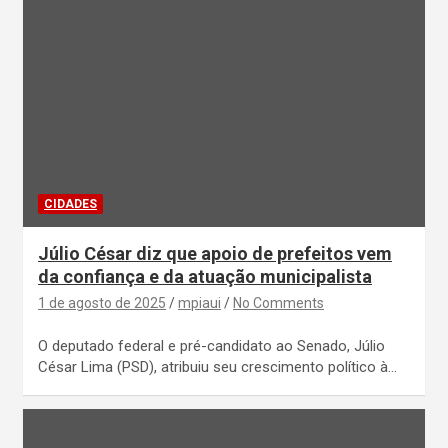
CIDADES
Júlio César diz que apoio de prefeitos vem
da confiança e da atuação municipalista
1 de agosto de 2025
mpiaui
No Comments
O deputado federal e pré-candidato ao Senado, Júlio
César Lima (PSD), atribuiu seu crescimento político à…