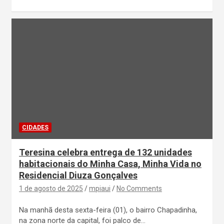
CIDADES
Teresina celebra entrega de 132 unidades
habitacionais do Minha Casa, Minha Vida no
Residencial Diuza Gonçalves
1 de agosto de 2025
mpiaui
No Comments
Na manhã desta sexta-feira (01), o bairro Chapadinha,
na zona norte da capital, foi palco de…