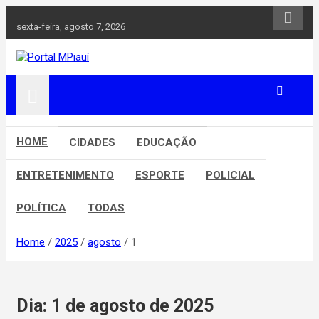
Skip
to
sexta-feira, agosto 7, 2026
content
Notícias do Piauí – Teresina – Água Branca e todo Médio
Portal MPiauí
Parnaíba
HOME
CIDADES
EDUCAÇÃO
ENTRETENIMENTO
ESPORTE
POLICIAL
POLÍTICA
TODAS
Home
2025
agosto
1
Dia:
1 de agosto de 2025