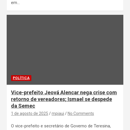
em…
POLÍTICA
Vice-prefeito Jeová Alencar nega crise com
retorno de vereadores; Ismael se despede
da Semec
1 de agosto de 2025
mpiaui
No Comments
O vice-prefeito e secretário de Governo de Teresina,