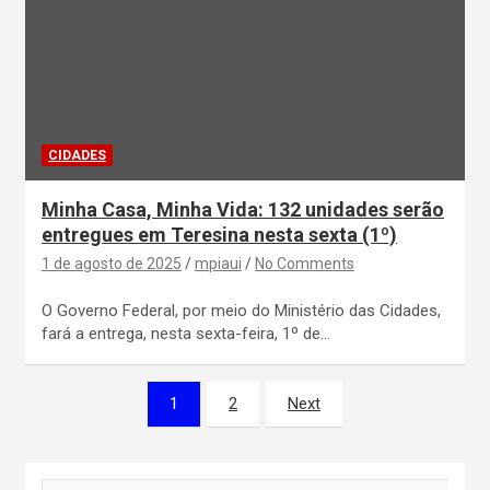
CIDADES
Minha Casa, Minha Vida: 132 unidades serão
entregues em Teresina nesta sexta (1º)
1 de agosto de 2025
mpiaui
No Comments
O Governo Federal, por meio do Ministério das Cidades,
fará a entrega, nesta sexta-feira, 1º de…
Paginação
1
2
Next
de
posts
S