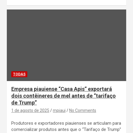
TODAS
Empresa piauiense “Casa Apis” exportará
dois contêineres de mel antes de “tarifaço
de Trump”
1 de agosto de 2025
mpiaui
No Comments
Produtores e exportadores piauienses se articulam para
comercializar produtos antes que o “Tarifaço de Trump”