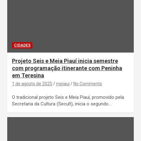
CIDADES
Projeto Seis e Meia Piauí inicia semestre
com programação itinerante com Peninha
em Teresina
1 de agosto de 2025
mpiaui
No Comments
O tradicional projeto Seis e Meia Piauí, promovido pela
Secretaria da Cultura (Secult), inicia o segundo…