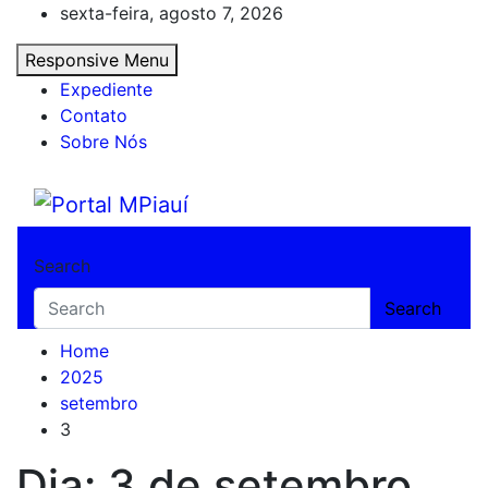
Skip
sexta-feira, agosto 7, 2026
to
Responsive Menu
content
Expediente
Contato
Sobre Nós
Portal MPiauí
Notícias do Piauí – Teresina – Água Branca
Search
Search
Home
2025
setembro
3
Dia:
3 de setembro