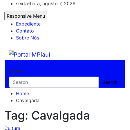
Skip
sexta-feira, agosto 7, 2026
to
Responsive Menu
content
Expediente
Contato
Sobre Nós
Portal MPiauí
Notícias do Piauí – Teresina – Água Branca
Search
Search
Home
Cavalgada
Tag:
Cavalgada
Cultura