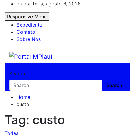
Skip
quinta-feira, agosto 6, 2026
to
Responsive Menu
content
Expediente
Contato
Sobre Nós
Portal MPiauí
Notícias do Piauí – Teresina – Água Branca
Search
Search
Home
custo
Tag:
custo
Todas