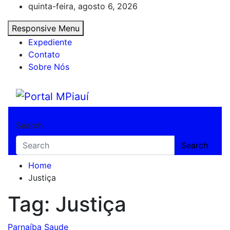
Skip
quinta-feira, agosto 6, 2026
to
Responsive Menu
content
Expediente
Contato
Sobre Nós
Portal MPiauí
Notícias do Piauí – Teresina – Água Branca
Search
Search
Home
Justiça
Tag:
Justiça
Parnaíba
Saude