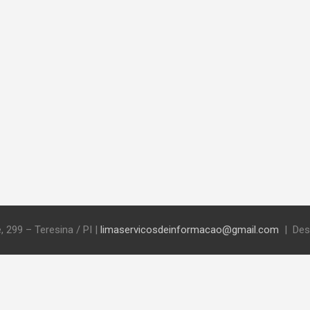
, 299 – Teresina / PI
|
limaservicosdeinformacao@gmail.com
Des