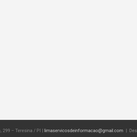
, 299 – Teresina / PI
|
limaservicosdeinformacao@gmail.com
Des