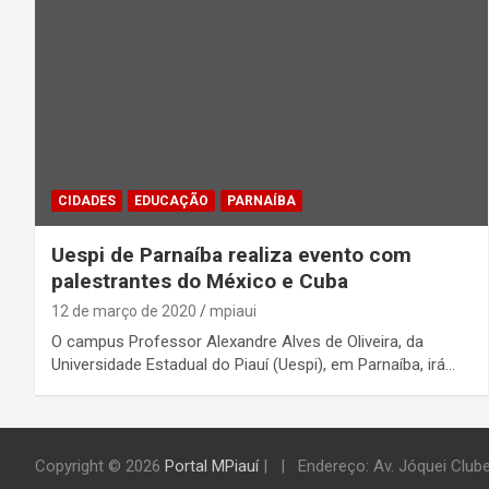
CIDADES
EDUCAÇÃO
PARNAÍBA
Uespi de Parnaíba realiza evento com
palestrantes do México e Cuba
12 de março de 2020
mpiaui
O campus Professor Alexandre Alves de Oliveira, da
Universidade Estadual do Piauí (Uespi), em Parnaíba, irá…
Copyright © 2026
Portal MPiauí
|
Endereço:
Av. Jóquei Clube