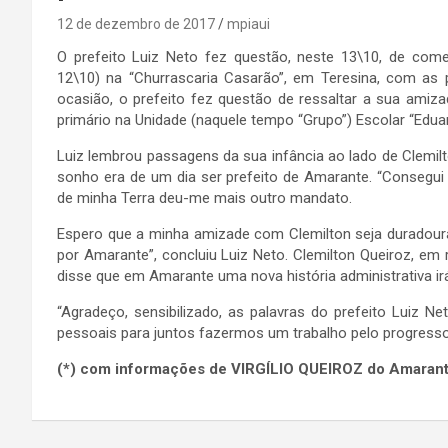
12 de dezembro de 2017
mpiaui
O prefeito Luiz Neto fez questão, neste 13\10, de come
12\10) na “Churrascaria Casarão”, em Teresina, com as 
ocasião, o prefeito fez questão de ressaltar a sua ami
primário na Unidade (naquele tempo “Grupo”) Escolar “Eduar
Luiz lembrou passagens da sua infância ao lado de Clemi
sonho era de um dia ser prefeito de Amarante. “Consegui 
de minha Terra deu-me mais outro mandato.
Espero que a minha amizade com Clemilton seja duradoura,
por Amarante”, concluiu Luiz Neto. Clemilton Queiroz, em 
disse que em Amarante uma nova história administrativa irá i
“Agradeço, sensibilizado, as palavras do prefeito Luiz Ne
pessoais para juntos fazermos um trabalho pelo progresso
(*) com informações de VIRGÍLIO QUEIROZ do Amaran