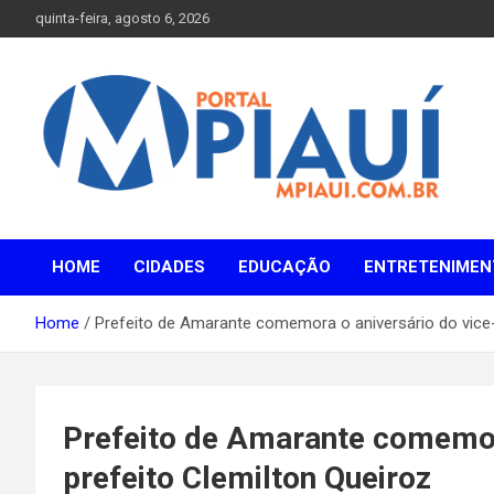
Skip
quinta-feira, agosto 6, 2026
to
content
Notícias do Piauí – Teresina – Água Branca e todo Médio
Portal MPiauí
Parnaíba
HOME
CIDADES
EDUCAÇÃO
ENTRETENIMEN
Home
Prefeito de Amarante comemora o aniversário do vice-
Prefeito de Amarante comemora
prefeito Clemilton Queiroz