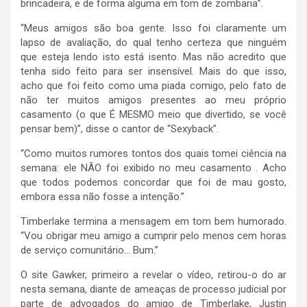
brincadeira, e de forma alguma em tom de zombaria”.
“Meus amigos são boa gente. Isso foi claramente um
lapso de avaliação, do qual tenho certeza que ninguém
que esteja lendo isto está isento. Mas não acredito que
tenha sido feito para ser insensível. Mais do que isso,
acho que foi feito como uma piada comigo, pelo fato de
não ter muitos amigos presentes ao meu próprio
casamento (o que É MESMO meio que divertido, se você
pensar bem)”, disse o cantor de “Sexyback”.
“Como muitos rumores tontos dos quais tomei ciência na
semana: ele NÃO foi exibido no meu casamento . Acho
que todos podemos concordar que foi de mau gosto,
embora essa não fosse a intenção.”
Timberlake termina a mensagem em tom bem humorado.
“Vou obrigar meu amigo a cumprir pelo menos cem horas
de serviço comunitário… Bum.”
O site Gawker, primeiro a revelar o vídeo, retirou-o do ar
nesta semana, diante de ameaças de processo judicial por
parte de advogados do amigo de Timberlake, Justin