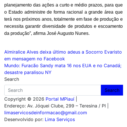
planejamento das ações a curto e médio prazos, para que
o Estado administre de forma racional a grande área que
terá nos próximos anos, totalmente em fase de produção e
necessita garantir diversidade de produtos e escoamento
da produção”, afirma José Augusto Nunes.
Navegação
Almiralice Alves deixa último adeus a Socorro Evaristo
em mensagem no Facebook
de
Mundo: Furacão Sandy mata 16 nos EUA e no Canadá;
Post
desastre paralisou NY
Search
Search
Copyright © 2026
Portal MPiauí
|
Endereço:
Av. Jóquei Clube, 299 – Teresina / PI
|
limaservicosdeinformacao@gmail.com
Desenvolvido por:
Lima Serviços