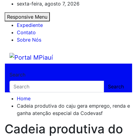
Skip
sexta-feira, agosto 7, 2026
to
Responsive Menu
content
Expediente
Contato
Sobre Nós
Portal MPiauí
Notícias do Piauí – Teresina – Água Branca
Search
Search
Home
Cadeia produtiva do caju gera emprego, renda e
ganha atenção especial da Codevasf
Cadeia produtiva do