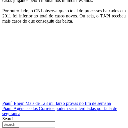
casos julgados pelo Tribunal nos últimos três anos.
Por outro lado, o CNJ observa que o total de processos baixados em
2011 foi inferior ao total de casos novos. Ou seja, o TJ-PI recebeu
mais casos do que conseguiu dar baixa.
Navegação
Piauí: Enem Mais de 128 mil farão provas no fim de semana
Piauí: Agências dos Correios podem ser interditadas por falta de
de
segurança
Post
Search