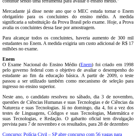
continue sendo uma ferramenta para avaliar o ensino médio.”
Mercadante já disse neste ano que o MEC estuda tornar o Enem
obrigatório para os concluintes do ensino médio. A medida
significaria a substituição da Prova Brasil pelo exame. Hoje, a Prova
avalia os concluintes dessa fase por amostragem.
Para alcançar todos os concluintes, haveria aumento de 300 mil
estudantes no Enem. A medida exigiria um custo adicional de R$ 17
milhões no exame.
Enem
O Exame Nacional do Ensino Médio (
Enem
) foi criado em 1998
pelo governo federal com o objetivo de avaliar o desempenho do
estudante ao fim da educação básica. A partir de 2009, o teste
passou a ser utilizado também como mecanismo de seleção para
ingresso no ensino superior.
Neste ano, o candidato resolveu no sábado, dia 3 de novembro,
questões de Ciências Humanas e suas Tecnologias e de Ciências da
Natureza e suas Tecnologias. Já no domingo, dia 4, foi a vez dos
testes de Linguagens, Códigos e suas Tecnologias, Matemática e
suas Tecnologias, e Redação. O gabarito oficial tem divulgação
prevista para 7 de novembro e os resultados, para 28 de dezembro
Navegação
Concurso: Polícia Civil – SP abre concurso com 56 vagas para