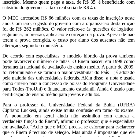
inscrição. Mesmo quem paga a taxa, de R$ 35, é beneficiado com
subsídio do governo – a taxa real seria de R$ 45.
O MEC arrecadou R$ 66 milhões com as taxas de inscrição neste
ano. Com isso, o gasto do governo com a organização desta edição
foi de R$ 262 milhões. O valor refere-se às questões de logística,
segurança, impressão, aplicação e correção da prova. Apesar de não
terem a prova corrigida, o custo por aluno dos ausentes não tem
alteração, segundo o ministério.
De acordo com especialistas, o modelo híbrido da prova também
pode favorecer o número de faltas. O Enem nasceu em 1998 como
ferramenta nacional de avaliação do ensino médio. A partir de 2009,
foi reformulado e se tornou o maior vestibular do País – já adotado
pela maioria das universidades federais. Além disso, a nota é usada
como critério para a concessão de bolsas do Programa Universidade
para Todos (ProUni) e financiamento estudantil. Ainda é usado para
certificação do ensino médio para jovens e adultos.
Para o professor da Universidade Federal da Bahia (UFBA)
Cipriano Luckesi, ainda existe muita confusão em torno do exame.
“A população em geral ainda não assimilou com clareza a
verdadeira função do Enem”, afirmou o professor, que é especialista
em avaliação. “Acho que o MEC precisa se esforçar para esclarecer
que o Enem é recurso de seleção. Mas ainda é importante que ele