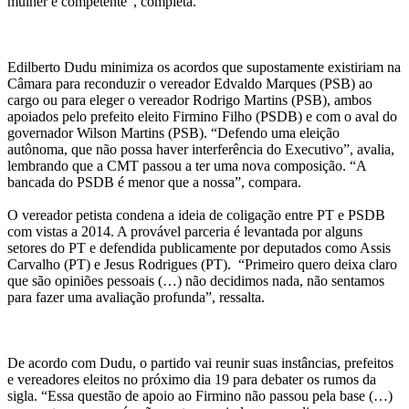
mulher e competente”, completa.
Edilberto Dudu minimiza os acordos que supostamente existiriam na
Câmara para reconduzir o vereador Edvaldo Marques (PSB) ao
cargo ou para eleger o vereador Rodrigo Martins (PSB), ambos
apoiados pelo prefeito eleito Firmino Filho (PSDB) e com o aval do
governador Wilson Martins (PSB). “Defendo uma eleição
autônoma, que não possa haver interferência do Executivo”, avalia,
lembrando que a CMT passou a ter uma nova composição. “A
bancada do PSDB é menor que a nossa”, compara.
O vereador petista condena a ideia de coligação entre PT e PSDB
com vistas a 2014. A provável parceria é levantada por alguns
setores do PT e defendida publicamente por deputados como Assis
Carvalho (PT) e Jesus Rodrigues (PT). “Primeiro quero deixa claro
que são opiniões pessoais (…) não decidimos nada, não sentamos
para fazer uma avaliação profunda”, ressalta.
De acordo com Dudu, o partido vai reunir suas instâncias, prefeitos
e vereadores eleitos no próximo dia 19 para debater os rumos da
sigla. “Essa questão de apoio ao Firmino não passou pela base (…)