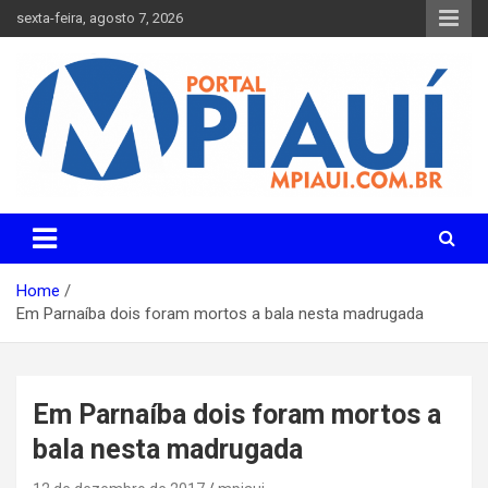
Skip
sexta-feira, agosto 7, 2026
to
content
Notícias do Piauí – Teresina – Água Branca e todo Médio
Portal MPiauí
Parnaíba
Home
Em Parnaíba dois foram mortos a bala nesta madrugada
Em Parnaíba dois foram mortos a
bala nesta madrugada