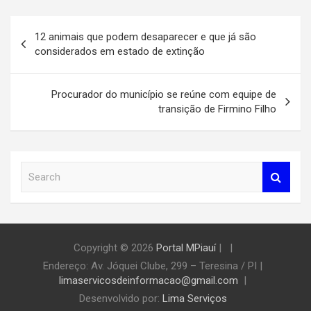
Navegação
12 animais que podem desaparecer e que já são
de
considerados em estado de extinção
Post
Procurador do município se reúne com equipe de
transição de Firmino Filho
S
e
a
r
c
h
Copyright © 2026
Portal MPiauí
|
Endereço:
Av. Jóquei Clube, 299 – Teresina / PI
|
limaservicosdeinformacao@gmail.com
Desenvolvido por:
Lima Serviços