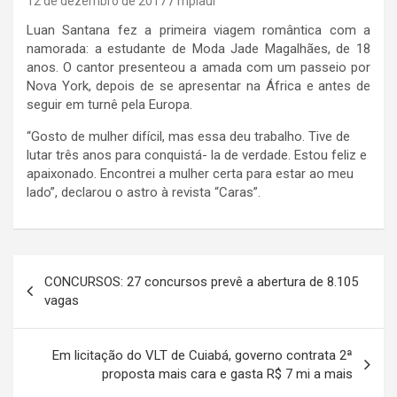
12 de dezembro de 2017
mpiaui
Luan Santana fez a primeira viagem romântica com a
namorada: a estudante de Moda Jade Magalhães, de 18
anos. O cantor presenteou a amada com um passeio por
Nova York, depois de se apresentar na África e antes de
seguir em turnê pela Europa.
“Gosto de mulher difícil, mas essa deu trabalho. Tive de
lutar três anos para conquistá- la de verdade. Estou feliz e
apaixonado. Encontrei a mulher certa para estar ao meu
lado”, declarou o astro à revista “Caras”.
Navegação
CONCURSOS: 27 concursos prevê a abertura de 8.105
de
vagas
Post
Em licitação do VLT de Cuiabá, governo contrata 2ª
proposta mais cara e gasta R$ 7 mi a mais