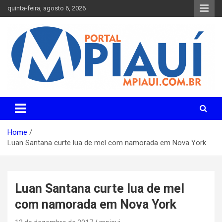
Skip
quinta-feira, agosto 6, 2026
to
content
Notícias do Piauí – Teresina – Água Branca e todo Médio
Portal MPiauí
Parnaíba
Home
Luan Santana curte lua de mel com namorada em Nova York
Luan Santana curte lua de mel
com namorada em Nova York