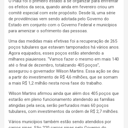
O Piauí foi o primeiro estado a se organizar para enfrentar
os efeitos da seca, quando ainda em fevereiro criou um
comitê especial com este propósito. Desde lá, uma série
de providências vem sendo adotada pelo Governo do
Estado em conjunto com o Governo Federal e municípios
para amenizar o sofrimento das pessoas.
Uma das medidas mais efetivas foi a recuperação de 265
poços tubulares que estavam tamponados há vários anos.
Agora equipados, esses poços estão atendendo a
milhares piauienses. “Vamos fazer o mesmo em mais 140
até o final de dezembro, totalizando 405 poços”,
assegurou o governador Wilson Martins. Essa ação se deu
a partir do investimento de R$ 4,6 milhões, que se somam
a mais R$ 1,2 milhão nesta nova fase do trabalho.
Wilson Martins afirmou ainda que além dos 405 poços que
estarão em pleno funcionamento atendendo as famílias
atingidas pela seca, serão perfurados mais 60 poços
tubulares, com investimentos da ordem de R$ 2,7 milhões.
Vários municípios também estão sendo atendidos por
carros pipas. São 220 carros pipas pelo Governo do