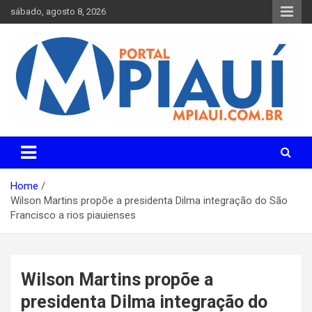
Skip
sábado, agosto 8, 2026
to
content
Notícias do Piauí – Teresina – Água Branca e todo Médio
Portal MPiauí
Parnaíba
Home
Wilson Martins propõe a presidenta Dilma integração do São
Francisco a rios piauienses
Wilson Martins propõe a
presidenta Dilma integração do