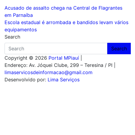
Navegação
Acusado de assalto chega na Central de Flagrantes
em Parnaíba
de
Escola estadual é arrombada e bandidos levam vários
Post
equipamentos
Search
Search
Copyright © 2026
Portal MPiauí
|
Endereço:
Av. Jóquei Clube, 299 – Teresina / PI
|
limaservicosdeinformacao@gmail.com
Desenvolvido por:
Lima Serviços