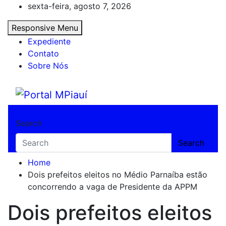
Skip
sexta-feira, agosto 7, 2026
to
Responsive Menu
content
Expediente
Contato
Sobre Nós
Portal MPiauí
Notícias do Piauí – Teresina – Água Branca
Search
Search
Home
Dois prefeitos eleitos no Médio Parnaíba estão
concorrendo a vaga de Presidente da APPM
Dois prefeitos eleitos