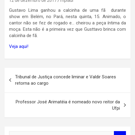
12 de dezembro de 2017
mpiaui
Gustavo Lima ganhou a calcinha de uma fã durante
show
em Belém, no Pará, nesta quinta, 15. Animado, o
cantor não se fez de rogado e… cheirou a peça íntima da
moça. Esta não é a primeira vez que Gusttavo brinca com
calcinha de fã.
Veja aqui!
Navegação
Tribunal de Justiça concede liminar e Valdir Soares
de
retorna ao cargo
Post
Professor José Arimatéia é nomeado novo reitor da
Ufpi
S