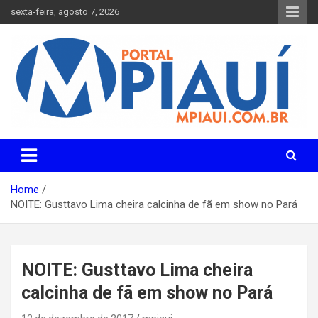
Skip
sexta-feira, agosto 7, 2026
to
content
Notícias do Piauí – Teresina – Água Branca e todo Médio
Portal MPiauí
Parnaíba
Home
NOITE: Gusttavo Lima cheira calcinha de fã em show no Pará
NOITE: Gusttavo Lima cheira
calcinha de fã em show no Pará