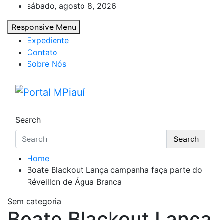
Skip
sábado, agosto 8, 2026
to
Responsive Menu
content
Expediente
Contato
Sobre Nós
Portal MPiauí
Notícias do Piauí – Teresina – Água Branca
Search
Search
Home
Boate Blackout Lança campanha faça parte do
Réveillon de Água Branca
Sem categoria
Boate Blackout Lança